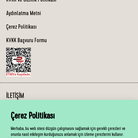
KVKK ve Gizlilik Politikası
Aydınlatma Metni
Çerez Politikası
KVKK Başvuru Formu
İLETIŞIM
Çerez Politikası
Bizimle Pazartesi-Cuma günleri, 10:00-19:00 saatleri arasında
iletişime geçebilirsiniz.
Merhaba, bu web sitesi düzgün çalışmasını sağlamak için gerekli çerezleri ve
onunla nasıl etkileşim kurduğunuzu anlamak için izleme çerezlerini kullanır.