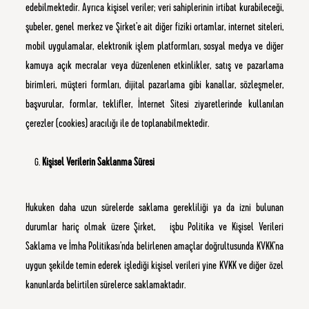
edebilmektedir.
Ayrıca kişisel veriler; veri sahiplerinin irtibat kurabileceği,
şubeler, genel merkez ve Şirket’e ait diğer fiziki ortamlar, internet siteleri,
mobil uygulamalar, elektronik işlem platformları, sosyal medya ve diğer
kamuya açık mecralar veya düzenlenen etkinlikler, satış ve pazarlama
birimleri, müşteri formları, dijital pazarlama gibi kanallar, sözleşmeler,
başvurular, formlar, teklifler, İnternet Sitesi ziyaretlerinde kullanılan
çerezler (cookies) aracılığı ile de toplanabilmektedir.
Kişisel Verilerin Saklanma Süresi
Hukuken daha uzun sürelerde saklama gerekliliği ya da izni bulunan
durumlar hariç olmak üzere Şirket, işbu Politika ve Kişisel Verileri
Saklama ve İmha Politikası’nda belirlenen amaçlar doğrultusunda KVKK’na
uygun şekilde temin ederek işlediği kişisel verileri yine KVKK ve diğer özel
kanunlarda belirtilen sürelerce saklamaktadır.