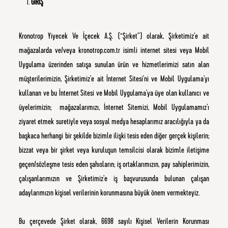
GİRİŞ
Kronotrop Yiyecek Ve İçecek A.Ş. (“
Şirket
”) olarak, Şirketimiz’e ait
mağazalarda ve/veya
kronotrop.com.tr isimli internet sitesi veya Mobil
Uygulama üzerinden
satışa sunulan ürün ve hizmetlerimizi satın alan
müşterilerimizin,
Şirketimiz’e ait İnternet Sitesi’ni ve Mobil Uygulama’yı
kullanan ve bu İnternet Sitesi ve Mobil Uygulama’ya üye olan kullanıcı ve
üyelerimizin; mağazalarımızı
, İnternet Sitemizi, Mobil Uygulamamız’ı
ziyaret etmek suretiyle veya sosyal medya hesaplarımız aracılığıyla ya da
başkaca herhangi bir şekilde bizimle ilişki tesis eden diğer gerçek kişilerin;
bizzat veya bir şirket veya kuruluşun temsilcisi olarak bizimle iletişime
geçen/sözleşme tesis eden şahısların; iş ortaklarımızın, pay sahiplerimizin,
çalışanlarımızın ve Şirketimiz’e iş başvurusunda bulunan çalışan
adaylarımızın kişisel verilerinin korunmasına büyük önem vermekteyiz.
Bu çerçevede Şirket olarak, 6698 sayılı Kişisel Verilerin Korunması