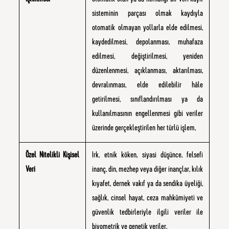
İşlenmesi
otomatik olan ya da herhangi bir veri kayıt
sisteminin parçası olmak kaydıyla
otomatik olmayan yollarla elde edilmesi,
kaydedilmesi, depolanması, muhafaza
edilmesi, değiştirilmesi, yeniden
düzenlenmesi, açıklanması, aktarılması,
devralınması, elde edilebilir hâle
getirilmesi, sınıflandırılması ya da
kullanılmasının engellenmesi gibi veriler
üzerinde gerçekleştirilen her türlü işlem,
Özel Nitelikli Kişisel
Irk, etnik köken, siyasi düşünce, felsefi
Veri
inanç, din, mezhep veya diğer inançlar, kılık
kıyafet, dernek vakıf ya da sendika üyeliği,
sağlık, cinsel hayat, ceza mahkûmiyeti ve
güvenlik tedbirleriyle ilgili veriler ile
biyometrik ve genetik veriler,