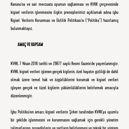
Kanunu’na ve sair mevzuata uyumun sağlanması ve KVKK çerçevesinde
kişisel verilerin işlenmesine ilişkin prensiplerimizi açıklamak adına işbu
Kişisel Verilerin Korunması ve Gizlilik Politikası’nı (“Politika”) hazırlamış
bulunmaktayız.
AMAÇ VE KAPSAM
KVKK, 7 Nisan 2016 tarihli ve 29677 sayılı Resmi Gazete’de yayımlanmıştır.
KVKK, kişisel verileri işlenen gerçek kişilerin, özel hayatın gizliliği de dahil
olmak üzere temel hak ve özgürlüklerini korumak ve kişisel verileri
işleyen gerçek ve tüzel kişilerin yükümlülüklerini belirlemek amacıyla
düzenlenmiştir.
İşbu Politika’nın amacı; kişisel verilerin Şirket tarafından KVKK’ya uyumlu
bir şekilde işlenmesini ve korunmasını sağlamak için gerekli yönetim
talimatlarının, prosedürlerin ve şartların belirlenmesi ve teknik bir yöntem