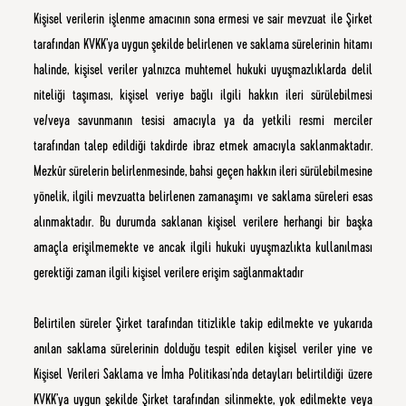
Kişisel verilerin işlenme amacının sona ermesi ve sair mevzuat ile Şirket
tarafından KVKK’ya uygun şekilde belirlenen ve saklama sürelerinin hitamı
halinde, kişisel veriler yalnızca muhtemel hukuki uyuşmazlıklarda delil
niteliği taşıması, kişisel veriye bağlı ilgili hakkın ileri sürülebilmesi
ve/veya savunmanın tesisi amacıyla ya da yetkili resmi merciler
tarafından talep edildiği takdirde ibraz etmek amacıyla saklanmaktadır.
Mezkûr sürelerin belirlenmesinde, bahsi geçen hakkın ileri sürülebilmesine
yönelik, ilgili mevzuatta belirlenen zamanaşımı ve saklama süreleri esas
alınmaktadır. Bu durumda saklanan kişisel verilere herhangi bir başka
amaçla erişilmemekte ve ancak ilgili hukuki uyuşmazlıkta kullanılması
gerektiği zaman ilgili kişisel verilere erişim sağlanmaktadır
Belirtilen süreler Şirket tarafından titizlikle takip edilmekte ve yukarıda
anılan saklama sürelerinin dolduğu tespit edilen kişisel veriler yine ve
Kişisel Verileri Saklama ve İmha Politikası’nda detayları belirtildiği üzere
KVKK’ya uygun şekilde Şirket tarafından silinmekte, yok edilmekte veya