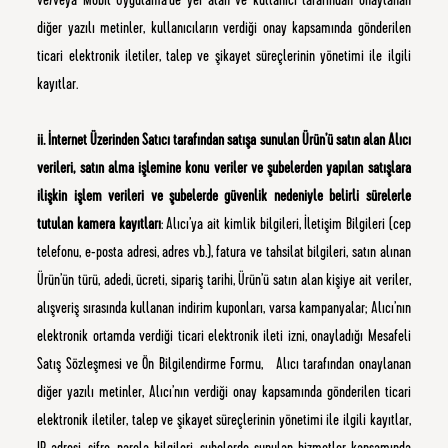
ve/veya Mobil Uygulama’de yer alan ve kullanıcı tarafından onaylanan
diğer yazılı metinler, kullanıcıların verdiği onay kapsamında gönderilen
ticari elektronik iletiler, talep ve şikayet süreçlerinin yönetimi ile ilgili
kayıtlar.
ii. İnternet Üzerinden Satıcı tarafından satışa sunulan Ürün’ü satın alan Alıcı
verileri, satın alma işlemine konu veriler ve şubelerden yapılan satışlara
ilişkin işlem verileri ve şubelerde güvenlik nedeniyle belirli sürelerle
tutulan kamera kayıtları
: Alıcı’ya ait kimlik bilgileri, İletişim Bilgileri (cep
telefonu, e-posta adresi, adres vb.), fatura ve tahsilat bilgileri, satın alınan
Ürün’ün türü, adedi, ücreti, sipariş tarihi, Ürün’ü satın alan kişiye ait veriler,
alışveriş sırasında kullanan indirim kuponları, varsa kampanyalar; Alıcı’nın
elektronik ortamda verdiği ticari elektronik ileti izni, onayladığı Mesafeli
Satış Sözleşmesi ve Ön Bilgilendirme Formu, Alıcı tarafından onaylanan
diğer yazılı metinler, Alıcı’nın verdiği onay kapsamında gönderilen ticari
elektronik iletiler, talep ve şikayet süreçlerinin yönetimi ile ilgili kayıtlar,