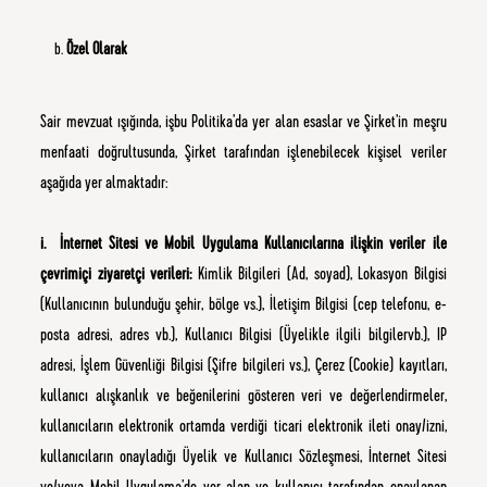
Özel Olarak
Sair mevzuat ışığında, işbu Politika’da yer alan esaslar ve Şirket’in meşru
menfaati doğrultusunda, Şirket tarafından işlenebilecek kişisel veriler
aşağıda yer almaktadır:
i. İnternet Sitesi ve Mobil Uygulama Kullanıcılarına ilişkin veriler ile
çevrimiçi ziyaretçi verileri:
Kimlik Bilgileri (Ad, soyad), Lokasyon Bilgisi
(Kullanıcının bulunduğu şehir, bölge vs.), İletişim Bilgisi (cep telefonu, e-
posta adresi, adres vb.), Kullanıcı Bilgisi (Üyelikle ilgili bilgilervb.), IP
adresi, İşlem Güvenliği Bilgisi (Şifre bilgileri vs.), Çerez (Cookie) kayıtları,
kullanıcı alışkanlık ve beğenilerini gösteren veri ve değerlendirmeler,
kullanıcıların elektronik ortamda verdiği ticari elektronik ileti onay/izni,
kullanıcıların onayladığı Üyelik ve Kullanıcı Sözleşmesi, İnternet Sitesi