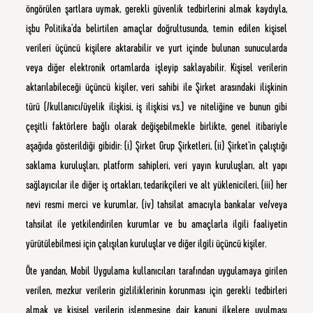
öngörülen şartlara uymak, gerekli güvenlik tedbirlerini almak kaydıyla,
işbu Politika’da belirtilen amaçlar doğrultusunda, temin edilen kişisel
verileri üçüncü kişilere aktarabilir ve yurt içinde bulunan sunucularda
veya diğer elektronik ortamlarda işleyip saklayabilir. Kişisel verilerin
aktarılabileceği üçüncü kişiler, veri sahibi ile Şirket arasındaki ilişkinin
türü (/kullanıcı/üyelik ilişkisi, iş ilişkisi vs.) ve niteliğine ve bunun gibi
çeşitli faktörlere bağlı olarak değişebilmekle birlikte, genel itibariyle
aşağıda gösterildiği gibidir: (i) Şirket Grup Şirketleri, (ii) Şirket’in çalıştığı
saklama kuruluşları, platform sahipleri, veri yayın kuruluşları, alt yapı
sağlayıcılar ile diğer iş ortakları, tedarikçileri ve alt yüklenicileri, (iii) her
nevi resmi merci ve kurumlar, (iv) tahsilat amacıyla bankalar ve/veya
tahsilat ile yetkilendirilen kurumlar ve bu amaçlarla ilgili faaliyetin
yürütülebilmesi için çalışılan kuruluşlar ve diğer ilgili üçüncü kişiler.
Öte yandan, Mobil Uygulama kullanıcıları tarafından uygulamaya girilen
verilen, mezkur verilerin gizliliklerinin korunması için gerekli tedbirleri
almak ve kişisel verilerin işlenmesine dair kanuni ilkelere uyulması