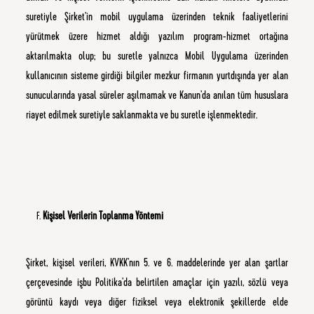
suretiyle Şirket’in mobil uygulama üzerinden teknik faaliyetlerini
yürütmek üzere hizmet aldığı yazılım program-hizmet ortağına
aktarılmakta olup; bu suretle yalnızca Mobil Uygulama üzerinden
kullanıcının sisteme girdiği bilgiler mezkur firmanın yurtdışında yer alan
sunucularında yasal süreler aşılmamak ve Kanun’da anılan tüm hususlara
riayet edilmek suretiyle saklanmakta ve bu suretle işlenmektedir.
Kişisel Verilerin Toplanma Yöntemi
Şirket, kişisel verileri, KVKK’nın 5. ve 6. maddelerinde yer alan şartlar
çerçevesinde işbu Politika’da belirtilen amaçlar için yazılı, sözlü veya
görüntü kaydı veya diğer fiziksel veya elektronik şekillerde elde