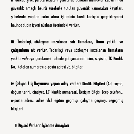
IP adresi, şifre, parola bilgileri, şubelerde sunulan hizmetler kapsamında
güvenlik amaçlı belirli sürelerle tutulan güvenlik kameraları kayıtları,
şubelerde yapılan satın alma işleminin kredi kartıyla gerçekleşmesi
halinde slipin işyeri nüshası üzerindeki veriler.
iii. Tedarikçi, sözleşme imzalanan sair firmalara, firma yetkili ve
çalışanlarıa ait veriler:
Tedarikçi veya sözleşme imzalanan firmaların
yetkili ve/veya gerekmesi halinde çalışanlarının isim, soyisim, TC Kimlik
No, telefon numarası e-posta adresi vb. bilgiler.
iv. Çalışan / İş Başvurusu yapan aday verileri:
Kimlik Bilgileri (Ad, soyad,
doğum tarihi, cinsiyet, T.C. kimlik numarası), İletişim Bilgisi (cep telefonu,
e-posta adresi, adres vb.), eğitim geçmişi, çalışma geçmişi, özgeçmiş
bilgileri
Kişisel Verilerin İşlenme Amaçları