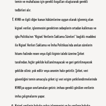
temin ve muhafazası için gerekli koşulları oluşturarak gerekli
tedbirleri alır.
KVKK ve ilgili diğer kanun hükümlerine uygun olarak işlenmiş olan
kişisel veriler, işlenmesini gerektiren sebeplerin ortadan kalkması ve
işbu Politika’nın “Kişisel Verilerin Saklama Süreleri” başlıklı maddesi
ile Kişisel Verileri Saklama ve İmha Politikası’nda anılan sürelerin
hitamı halinde resen veya ilgili kişinin talebi üzerine Şirket
tarafından, hiçbir şekilde kullanılmayacak ve geri getirilmeyecek
şekilde silinir, yok edilir veya anonim hale getirilir. Şirket, veri
güvenliğini temin amacıyla şirket içi veri erişim yetkilendirmelerinde
KVKK’ya uygun sınırlamaları getirir, imhası gerekli görülen verilerin
imha çalışmalarını yapar.