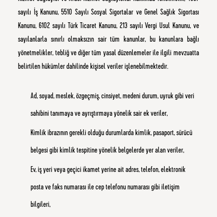
sayılı İş Kanunu, 5510 Sayılı Sosyal Sigortalar ve Genel Sağlık Sigortası
Kanunu, 6102 sayılı Türk Ticaret Kanunu, 213 sayılı Vergi Usul Kanunu, ve
sayılanlarla sınırlı olmaksızın sair tüm kanunlar, bu kanunlara bağlı
yönetmelikler, tebliğ ve diğer tüm yasal düzenlemeler ile ilgili mevzuatta
belirtilen hükümler dahilinde kişisel veriler işlenebilmektedir.
Ad, soyad, meslek, özgeçmiş, cinsiyet, medeni durum, uyruk gibi veri
sahibini tanımaya ve ayrıştırmaya yönelik sair ek veriler,
Kimlik ibrazının gerekli olduğu durumlarda kimlik, pasaport, sürücü
belgesi gibi kimlik tespitine yönelik belgelerde yer alan veriler,
Ev, iş yeri veya geçici ikamet yerine ait adres, telefon, elektronik
posta ve faks numarası ile cep telefonu numarası gibi iletişim
bilgileri,