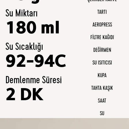
ÇEKIRDEK KAHVE
Su Miktarı
TARTI
180 ml
AEROPRESS
FILTRE KAĞIDI
Su Sıcaklığı
DEĞIRMEN
92-94C
SU ISITICISI
KUPA
Demlenme Süresi
TAHTA KAŞIK
2 DK
SAAT
SU